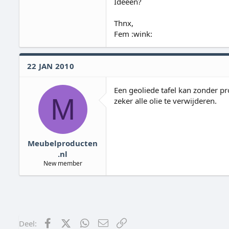
Ideeën?
e
r
Thnx,
Fem :wink:
22 JAN 2010
Een geoliede tafel kan zonder 
M
zeker alle olie te verwijderen.
Meubelproducten
.nl
New member
Facebook
X (Twitter)
WhatsApp
E-mail
koppeling
Deel: