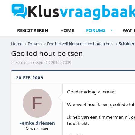
REGISTREREN
HOME
FORUMS
WAT 
Home
Forums
Doe het zelf klussen in en buiten huis
Schilde
Geolied hout beitsen
O
S
Femke.driessen
20 feb 2009
n
t
d
a
20 FEB 2009
e
r
r
t
w
d
Goedemiddag allemaal,
e
a
F
r
t
Wie weet hoe ik een geoliede taf
p
u
s
m
t
Ik heb van een timmerman nl. ge
a
Femke.driessen
hout trekt.
r
New member
t