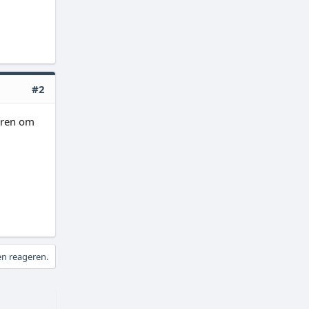
#2
uren om
en reageren.