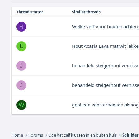
Thread starter
Similar threads
Welke verf voor houten achter
R
Hout Acasia Lava mat wit lakke
L
behandeld steigerhout verniss
J
behandeld steigerhout verniss
J
geoliede vensterbanken alsnog
W
Home
Forums
Doe het zelf klussen in en buiten huis
Schilde