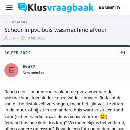
AANMELDEN
Badkamer
Scheur in pvc buis wasmachine afvoer
O
S
Eva77
10 feb 2022
n
t
d
a
10 FEB 2022
#1
e
r
r
t
w
d
Eva77
E
e
a
New member
r
t
p
u
s
m
t
Ik heb een scheur veroorzaakt in de pvc afvoer van de
a
wasmachine, toen ik deze opzij wilde schuiven. Ik dacht ik
r
kan dit hoekstuk zelf vervangen, maar het lijkt vast te zitten
t
in de muur, of hij zit in een andere buis want er zit een rand
e
voor (ik ben handig, maar dit is nieuw voor me
)
r
Iemand tips hoe ik dit los krijg? Vermoedelijk is het verlijmd,
of een andere oplossing? Ik wilde een foto uploaden, helaas