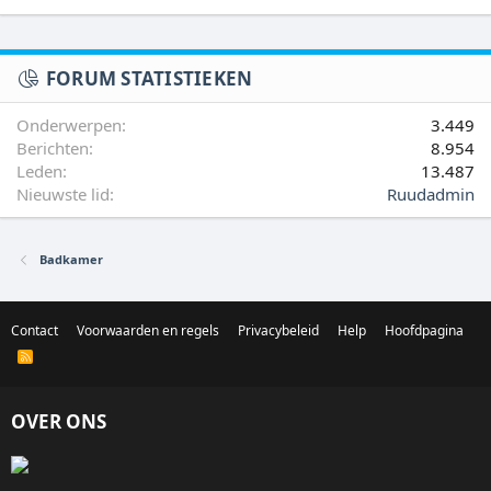
FORUM STATISTIEKEN
Onderwerpen
3.449
Berichten
8.954
Leden
13.487
Nieuwste lid
Ruudadmin
Badkamer
Contact
Voorwaarden en regels
Privacybeleid
Help
Hoofdpagina
R
S
S
OVER ONS