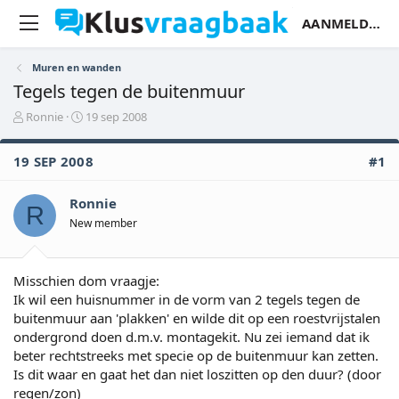
AANMELDEN
Muren en wanden
Tegels tegen de buitenmuur
O
S
Ronnie
19 sep 2008
n
t
d
a
19 SEP 2008
#1
e
r
r
t
w
d
Ronnie
R
e
a
New member
r
t
p
u
s
m
t
Misschien dom vraagje:
a
Ik wil een huisnummer in de vorm van 2 tegels tegen de
r
buitenmuur aan 'plakken' en wilde dit op een roestvrijstalen
t
ondergrond doen d.m.v. montagekit. Nu zei iemand dat ik
e
beter rechtstreeks met specie op de buitenmuur kan zetten.
r
Is dit waar en gaat het dan niet loszitten op den duur? (door
regen/zon)