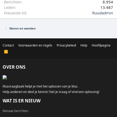
Berichten
8.954
Leden
13.487
Nieuwste lid
Ruudadmin
Muren en wanden
Contact
Voorwaarden en regels
Privacybeleid
Help
Hoofdpagina
R
S
S
OVER ONS
Klusvraagbaak helpt je met het oplossen van je klus.
Help anderen en deel je kennis! Stel je vraag of vind een oplossing!
WAT IS ER NIEUW
Nieuwe berichten