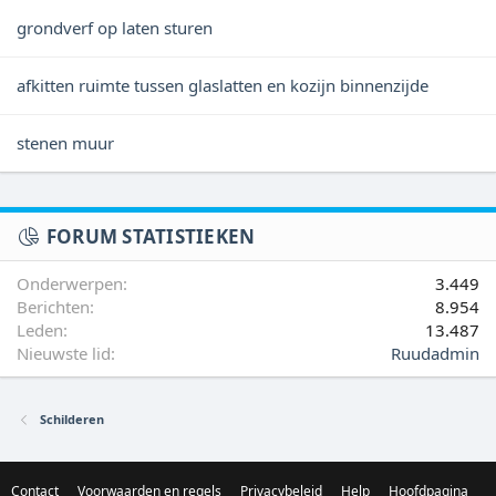
grondverf op laten sturen
afkitten ruimte tussen glaslatten en kozijn binnenzijde
stenen muur
FORUM STATISTIEKEN
Onderwerpen
3.449
Berichten
8.954
Leden
13.487
Nieuwste lid
Ruudadmin
Schilderen
Contact
Voorwaarden en regels
Privacybeleid
Help
Hoofdpagina