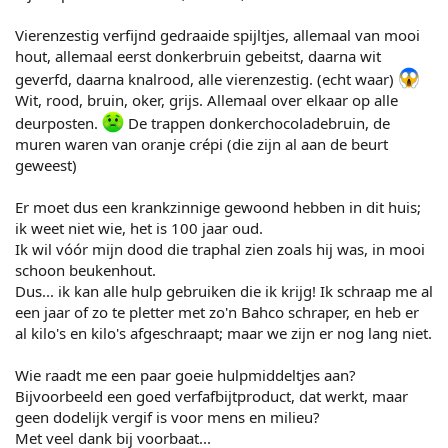
Vierenzestig verfijnd gedraaide spijltjes, allemaal van mooi
hout, allemaal eerst donkerbruin gebeitst, daarna wit
geverfd, daarna knalrood, alle vierenzestig. (echt waar)
Wit, rood, bruin, oker, grijs. Allemaal over elkaar op alle
deurposten.
De trappen donkerchocoladebruin, de
muren waren van oranje crépi (die zijn al aan de beurt
geweest)
Er moet dus een krankzinnige gewoond hebben in dit huis;
ik weet niet wie, het is 100 jaar oud.
Ik wil vóór mijn dood die traphal zien zoals hij was, in mooi
schoon beukenhout.
Dus... ik kan alle hulp gebruiken die ik krijg! Ik schraap me al
een jaar of zo te pletter met zo'n Bahco schraper, en heb er
al kilo's en kilo's afgeschraapt; maar we zijn er nog lang niet.
Wie raadt me een paar goeie hulpmiddeltjes aan?
Bijvoorbeeld een goed verfafbijtproduct, dat werkt, maar
geen dodelijk vergif is voor mens en milieu?
Met veel dank bij voorbaat...