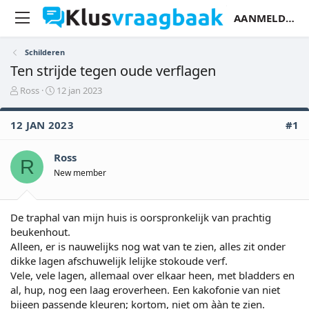
AANMELDEN
Schilderen
Ten strijde tegen oude verflagen
O
S
Ross
12 jan 2023
n
t
d
a
12 JAN 2023
#1
e
r
r
t
w
d
Ross
R
e
a
New member
r
t
p
u
s
m
t
De traphal van mijn huis is oorspronkelijk van prachtig
a
beukenhout.
r
Alleen, er is nauwelijks nog wat van te zien, alles zit onder
t
dikke lagen afschuwelijk lelijke stokoude verf.
e
Vele, vele lagen, allemaal over elkaar heen, met bladders en
r
al, hup, nog een laag eroverheen. Een kakofonie van niet
bijeen passende kleuren; kortom, niet om ààn te zien.